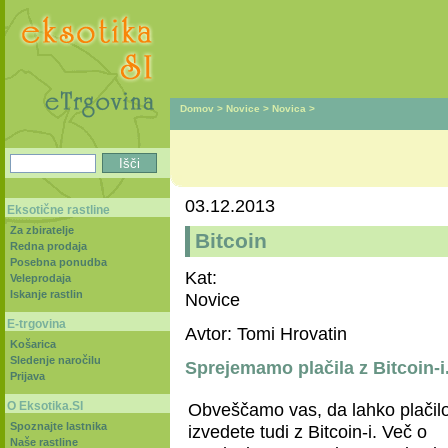
Domov
>
Novice
>
Novica
>
03.12.2013
Eksotične rastline
Za zbiratelje
Bitcoin
Redna prodaja
Posebna ponudba
Kat:
Veleprodaja
Iskanje rastlin
Novice
E-trgovina
Avtor: Tomi Hrovatin
Košarica
Sledenje naročilu
Sprejemamo plačila z Bitcoin-i
Prijava
O Eksotika.SI
Obveščamo vas, da lahko plačil
Spoznajte lastnika
izvedete tudi z Bitcoin-i. Več o
Naše rastline