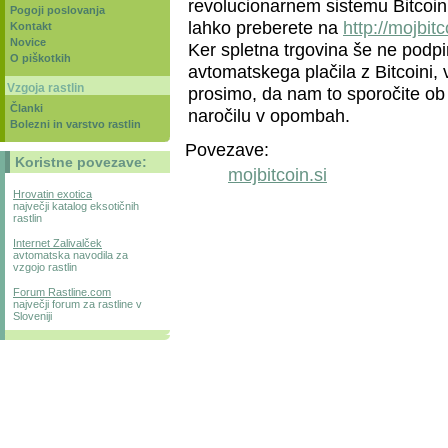
revolucionarnem sistemu Bitcoin
Pogoji poslovanja
lahko preberete na
http://mojbitc
Kontakt
Novice
Ker spletna trgovina še ne podpi
O piškotkih
avtomatskega plačila z Bitcoini, 
Vzgoja rastlin
prosimo, da nam to sporočite ob
Članki
naročilu v opombah.
Bolezni in varstvo rastlin
Povezave:
Koristne povezave:
mojbitcoin.si
Hrovatin exotica
največji katalog eksotičnih
rastlin
Internet Zalivalček
avtomatska navodila za
vzgojo rastlin
Forum Rastline.com
največji forum za rastline v
Sloveniji