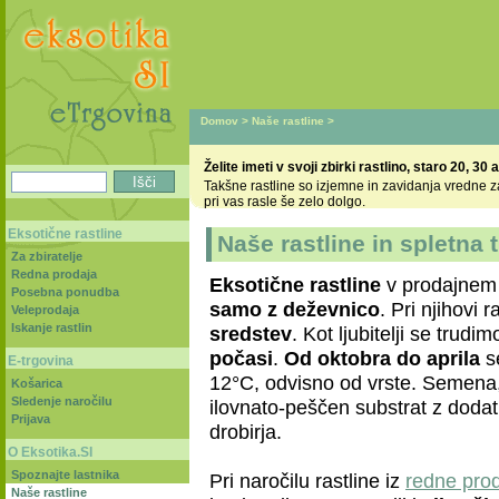
Domov
>
Naše rastline
>
Želite imeti v svoji zbirki rastlino, staro 20, 30 a
Takšne rastline so izjemne in zavidanja vredne zar
pri vas rasle še zelo dolgo.
Eksotične rastline
Naše rastline in spletna 
Za zbiratelje
Redna prodaja
Eksotične rastline
v prodajnem 
Posebna ponudba
samo z deževnico
. Pri njihovi r
Veleprodaja
Iskanje rastlin
sredstev
. Kot ljubitelji se trudi
počasi
.
Od oktobra do aprila
s
E-trgovina
12°C, odvisno od vrste. Semena,
Košarica
Sledenje naročilu
ilovnato-peščen substrat z doda
Prijava
drobirja.
O Eksotika.SI
Spoznajte lastnika
Pri naročilu rastline iz
redne pro
Naše rastline