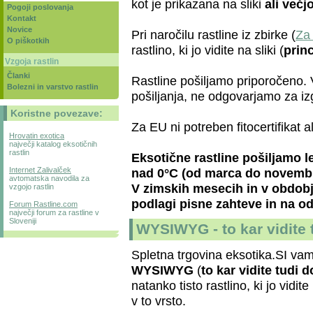
kot je prikazana na sliki
ali večj
Pogoji poslovanja
Kontakt
Novice
Pri naročilu rastline iz zbirke (
Za 
O piškotkih
rastlino, ki jo vidite na sliki (
prin
Vzgoja rastlin
Članki
Rastline pošiljamo priporočeno. 
Bolezni in varstvo rastlin
pošiljanja, ne odgovarjamo za iz
Koristne povezave:
Za EU ni potreben fitocertifikat a
Hrovatin exotica
največji katalog eksotičnih
rastlin
Eksotične rastline pošiljamo 
Internet Zalivalček
nad 0°C (od marca do novembr
avtomatska navodila za
V zimskih mesecih in v obdob
vzgojo rastlin
podlagi pisne zahteve in na o
Forum Rastline.com
največji forum za rastline v
Sloveniji
WYSIWYG - to kar vidite 
Spletna trgovina eksotika.SI va
WYSIWYG
(
to kar vidite tudi d
natanko tisto rastlino, ki jo vidite
v to vrsto.