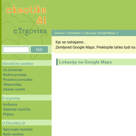
Domov
>
Kontakt
>
Lokacija GoogleMaps
>
Kje se nahajamo...
Zemljevid Google Maps. Preklopite lahko tudi na sa
Lokacija na Google Maps
Eksotične rastline
Za zbiratelje
Redna prodaja
Posebna ponudba
Veleprodaja
Iskanje rastlin
E-trgovina
Košarica
Sledenje naročilu
Prijava
O Eksotika.SI
Spoznajte lastnika
Naše rastline