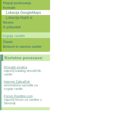
Pogoji poslovanja
Kontakt
Lokacija GoogleMaps
Lokacija Najdi.si
Novice
O piškotkih
Vzgoja rastlin
Članki
Bolezni in varstvo rastlin
Koristne povezave:
Hrovatin exotica
največji katalog eksotičnih
rastlin
Internet Zalivalček
avtomatska navodila za
vzgojo rastlin
Forum Rastline.com
največji forum za rastline v
Sloveniji