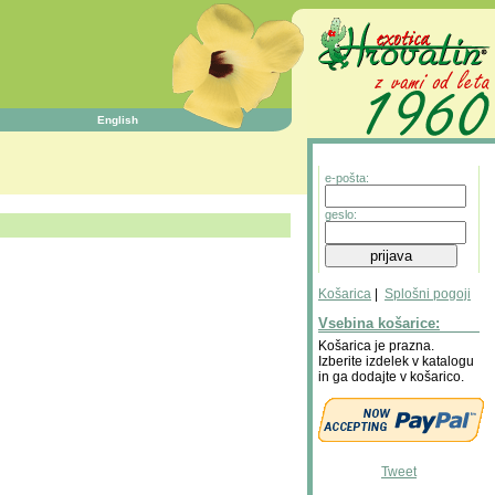
English
e-pošta:
geslo:
Košarica
|
Splošni pogoji
Vsebina košarice:
Košarica je prazna.
Izberite izdelek v katalogu
in ga dodajte v košarico.
Tweet