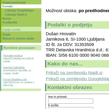
Pogoji poslovanja
Kontakt
Možnost obiska:
po predhodnem
Lokacija GoogleMaps
Lokacija Najdi.si
Novice
O piškotkih
Podatki o podjetju
Vzgoja rastlin
Dušan Hrovatin
Članki
Jarnikova 6, SI-1000 Ljubljana
Bolezni in varstvo rastlin
ID št. za DDV: 31353509
Koristne povezave:
TRR Delavska Hranilnica d.d.: 
IBAN: SI56 6100 0000 9040 068
Hrovatin exotica
največji katalog eksotičnih
rastlin
Kako do nas...
Internet Zalivalček
avtomatska navodila za
Prikaži na zemljevidu Najdi.si
vzgojo rastlin
Prikaži na zemljevidu GoogleMa
Forum Rastline.com
največji forum za rastline v
Sloveniji
Kontaktni obrazec
Ime in priimek:
E-pošta: