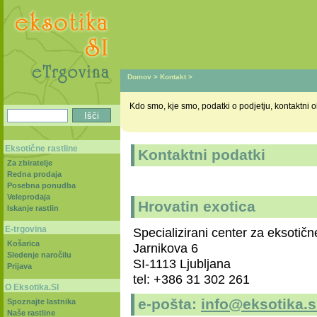
Domov
>
Kontakt
>
Kdo smo, kje smo, podatki o podjetju, kontaktni ob
Eksotične rastline
Kontaktni podatki
Za zbiratelje
Redna prodaja
Posebna ponudba
Veleprodaja
Hrovatin exotica
Iskanje rastlin
E-trgovina
Specializirani center za eksotičn
Košarica
Jarnikova 6
Sledenje naročilu
SI-1113 Ljubljana
Prijava
tel: +386 31 302 261
O Eksotika.SI
e-pošta:
info@eksotika.s
Spoznajte lastnika
Naše rastline