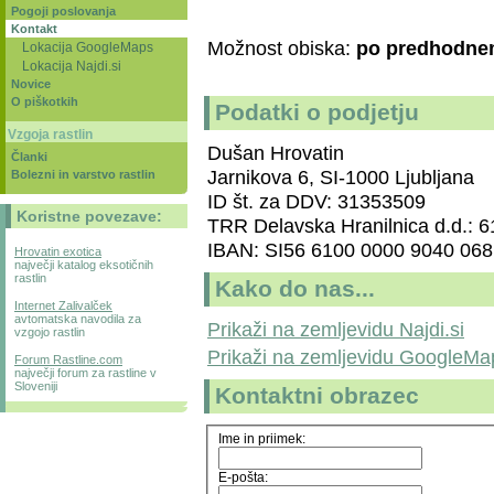
Pogoji poslovanja
Kontakt
Možnost obiska:
po predhodnem
Lokacija GoogleMaps
Lokacija Najdi.si
Novice
O piškotkih
Podatki o podjetju
Vzgoja rastlin
Dušan Hrovatin
Članki
Jarnikova 6, SI-1000 Ljubljana
Bolezni in varstvo rastlin
ID št. za DDV: 31353509
Koristne povezave:
TRR Delavska Hranilnica d.d.: 
IBAN: SI56 6100 0000 9040 068
Hrovatin exotica
največji katalog eksotičnih
rastlin
Kako do nas...
Internet Zalivalček
avtomatska navodila za
Prikaži na zemljevidu Najdi.si
vzgojo rastlin
Prikaži na zemljevidu GoogleMa
Forum Rastline.com
največji forum za rastline v
Sloveniji
Kontaktni obrazec
Ime in priimek:
E-pošta: