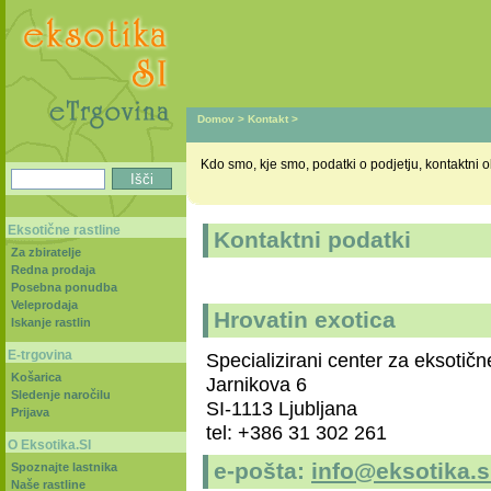
Domov
>
Kontakt
>
Kdo smo, kje smo, podatki o podjetju, kontaktni ob
Eksotične rastline
Kontaktni podatki
Za zbiratelje
Redna prodaja
Posebna ponudba
Veleprodaja
Hrovatin exotica
Iskanje rastlin
E-trgovina
Specializirani center za eksotičn
Košarica
Jarnikova 6
Sledenje naročilu
SI-1113 Ljubljana
Prijava
tel: +386 31 302 261
O Eksotika.SI
e-pošta:
info@eksotika.s
Spoznajte lastnika
Naše rastline