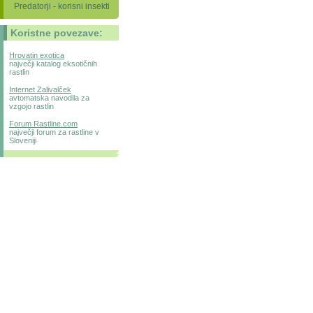
Predatorji - korisni insekti
Koristne povezave:
Hrovatin exotica
največji katalog eksotičnih
rastlin
Internet Zalivalček
avtomatska navodila za
vzgojo rastlin
Forum Rastline.com
največji forum za rastline v
Sloveniji