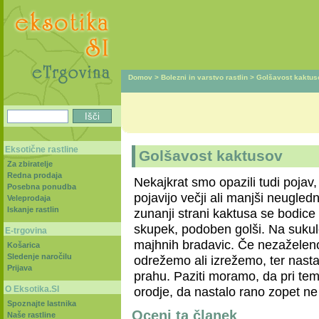
Domov
>
Bolezni in varstvo rastlin
>
Golšavost kaktus
Eksotične rastline
Golšavost kaktusov
Za zbiratelje
Redna prodaja
Nekajkrat smo opazili tudi poja
Posebna ponudba
pojavijo večji ali manjši neugledni
Veleprodaja
Iskanje rastlin
zunanji strani kaktusa se bodice 
skupek, podoben golši. Na sukule
E-trgovina
majhnih bradavic. Če nezaželen
Košarica
Sledenje naročilu
odrežemo ali izrežemo, ter nast
Prijava
prahu. Paziti moramo, da pri tem
O Eksotika.SI
orodje, da nastalo rano zopet n
Spoznajte lastnika
Oceni ta članek
Naše rastline