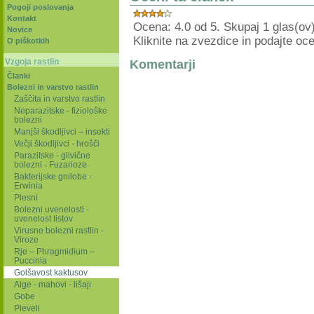
Pogoji poslovanja
Kontakt
Ocena: 4.0 od 5. Skupaj 1 glas(ov)
Novice
Kliknite na zvezdice in podajte oc
O piškotkih
Vzgoja rastlin
Komentarji
Članki
Bolezni in varstvo rastlin
Zaščita in varstvo rastlin
Neparazitske - fiziološke
bolezni
Manjši škodljivci – insekti
Večji škodljivci - hrošči
Parazitske - glivične
bolezni - Fuzarioze
Bakterijske gnilobe -
Erwinia
Plesni
Bolezni uvenelosti -
uvenelost listov
Virusne bolezni rastlin -
Viroze
Rje – Phragmidium –
Puccinia
Golšavost kaktusov
Alge - mahovi - lišaji
Gobe
Pleveli