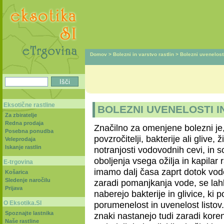
Domov
>
Bolezni in varstvo rastlin
>
Bolezni uvenelosti
Eksotične rastline
BOLEZNI UVENELOSTI 
Za zbiratelje
Redna prodaja
Značilno za omenjene bolezni je,
Posebna ponudba
povzročitelji, bakterije ali glive, ži
Veleprodaja
Iskanje rastlin
notranjosti vodovodnih cevi, in s
oboljenja vsega ožilja in kapilar 
E-trgovina
imamo dalj časa zaprt dotok vode
Košarica
Sledenje naročilu
zaradi pomanjkanja vode, se la
Prijava
naberejo bakterije in glivice, ki 
O Eksotika.SI
porumenelost in uvenelost listo
Spoznajte lastnika
znaki nastanejo tudi zaradi koren
Naše rastline