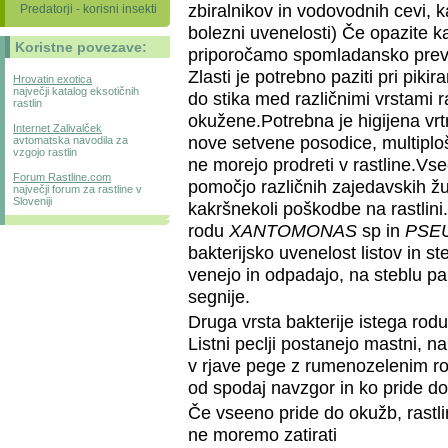
zbiralnikov in vodovodnih cevi, ka
Predatorji - korisni insekti
bolezni uvenelosti) Če opazite 
Koristne povezave:
priporočamo spomladansko prev
Zlasti je potrebno paziti pri piki
Hrovatin exotica
največji katalog eksotičnih
do stika med različnimi vrstami 
rastlin
okužene.Potrebna je higijena vr
Internet Zalivalček
nove setvene posodice, multiploš
avtomatska navodila za
vzgojo rastlin
ne morejo prodreti v rastline.Vs
Forum Rastline.com
pomočjo različnih zajedavskih žuž
največji forum za rastline v
Sloveniji
kakršnekoli poškodbe na rastlini
rodu
XANTOMONAS
sp in
PSE
bakterijsko uvenelost listov in st
venejo in odpadajo, na steblu pa 
segnije.
Druga vrsta bakterije istega rodu
Listni peclji postanejo mastni, na
v rjave pege z rumenozelenim ro
od spodaj navzgor in ko pride do
Če vseeno pride do okužb, rastli
ne moremo zatirati