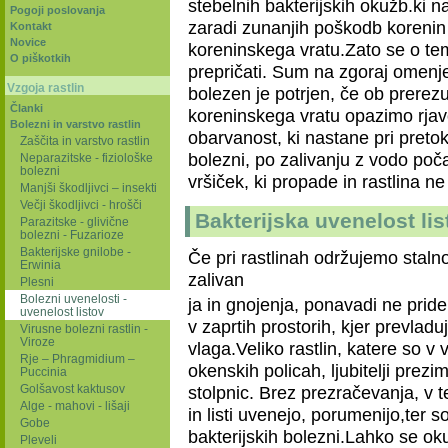
stebelnih bakterijskih okužb.ki n
Pogoji poslovanja
zaradi zunanjih poškodb korenin
Kontakt
Novice
koreninskega vratu.Zato se o t
O piškotkih
prepričati. Sum na zgoraj omenj
Vzgoja rastlin
bolezen je potrjen, če ob prerez
Članki
koreninskega vratu opazimo rja
Bolezni in varstvo rastlin
obarvanost, ki nastane pri pretok
Zaščita in varstvo rastlin
bolezni, po zalivanju z vodo poča
Neparazitske - fiziološke
bolezni
vršiček, ki propade in rastlina ne
Manjši škodljivci – insekti
Večji škodljivci - hrošči
Bakterijska uvenelost l
Parazitske - glivične
bolezni - Fuzarioze
Bakterijske gnilobe -
Če pri rastlinah održujemo stal
Erwinia
zalivan
Plesni
Bolezni uvenelosti -
ja in gnojenja, ponavadi ne pri
uvenelost listov
v zaprtih prostorih, kjer prevladu
Virusne bolezni rastlin -
Viroze
vlaga.Veliko rastlin, katere so v
Rje – Phragmidium –
okenskih policah, ljubitelji prez
Puccinia
stolpnic. Brez prezračevanja, v te
Golšavost kaktusov
Alge - mahovi - lišaji
in listi uvenejo, porumenijo,ter
Gobe
bakterijskih bolezni.Lahko se ok
Pleveli