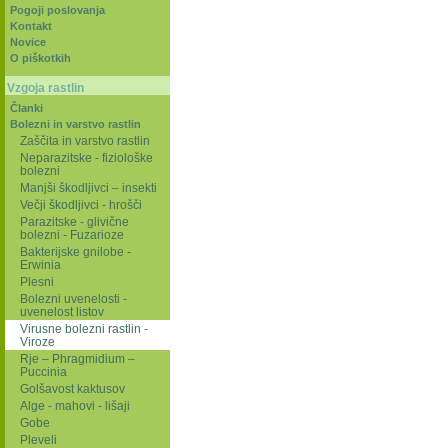
Pogoji poslovanja
Kontakt
Novice
O piškotkih
Vzgoja rastlin
Članki
Bolezni in varstvo rastlin
Zaščita in varstvo rastlin
Neparazitske - fiziološke
bolezni
Manjši škodljivci – insekti
Večji škodljivci - hrošči
Parazitske - glivične
bolezni - Fuzarioze
Bakterijske gnilobe -
Erwinia
Plesni
Bolezni uvenelosti -
uvenelost listov
Virusne bolezni rastlin -
Viroze
Rje – Phragmidium –
Puccinia
Golšavost kaktusov
Alge - mahovi - lišaji
Gobe
Pleveli