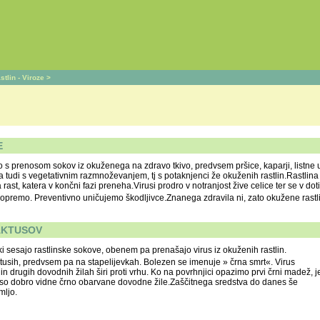
stlin - Viroze
>
E
o s prenosom sokov iz okuženega na zdravo tkivo, predvsem pršice, kaparji, listne uš
 tudi s vegetativnim razmnoževanjem, tj s potaknjenci že okuženih rastlin.Rastlina la
rast, katera v končni fazi preneha.Virusi prodro v notranjost žive celice ter se v d
opremo. Preventivno uničujemo škodljivce.Znanega zdravila ni, zato okužene rastl
AKTUSOV
 ki sesajo rastlinske sokove, obenem pa prenašajo virus iz okuženih rastlin.
ktusih, predvsem pa na stapelijevkah. Bolezen se imenuje » črna smrt«. Virus
in drugih dovodnih žilah širi proti vrhu. Ko na povrhnjici opazimo prvi črni madež, j
ne so dobro vidne črno obarvane dovodne žile.Zaščitnega sredstva do danes še
mljo.