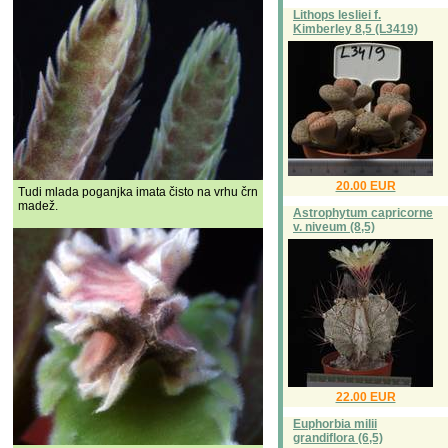
Lithops lesliei f.
Kimberley 8,5 (L3419)
20.00 EUR
Tudi mlada poganjka imata čisto na vrhu črn
madež.
Astrophytum capricorne
v. niveum (8,5)
22.00 EUR
Euphorbia milii
grandiflora (6,5)