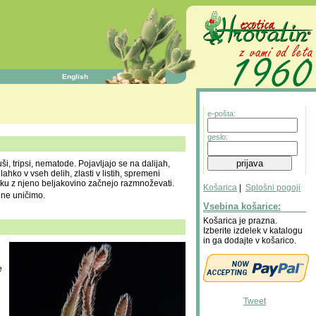
English
e-pošta:
geslo:
i, tripsi, nematode. Pojavljajo se na dalijah,
hko v vseh delih, zlasti v listih, spremeni
otiku z njeno beljakovino začnejo razmnoževati.
Košarica
|
Splošni pogoji
ine uničimo.
Vsebina košarice:
Košarica je prazna.
Izberite izdelek v katalogu
in ga dodajte v košarico.
e
Tweet