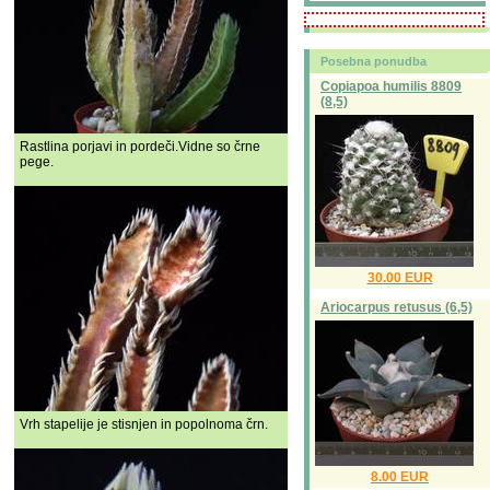
Posebna ponudba
Copiapoa humilis 8809
(8,5)
Rastlina porjavi in pordeči.Vidne so črne
pege.
30.00 EUR
Ariocarpus retusus (6,5)
Vrh stapelije je stisnjen in popolnoma črn.
8.00 EUR