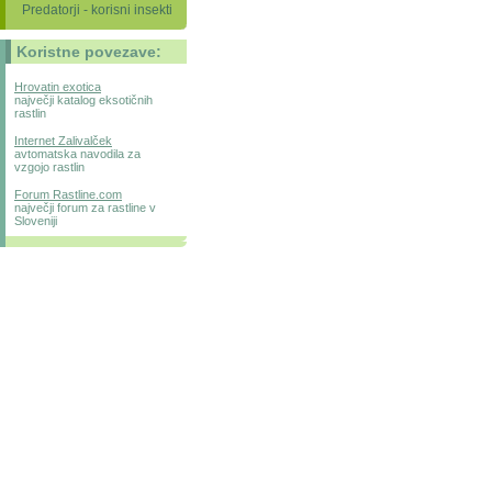
Predatorji - korisni insekti
Koristne povezave:
Hrovatin exotica
največji katalog eksotičnih
rastlin
Internet Zalivalček
avtomatska navodila za
vzgojo rastlin
Forum Rastline.com
največji forum za rastline v
Sloveniji