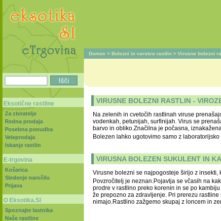
Domov
>
Bolezni in varstvo rastlin
>
Virusne bolezni ra
VIRUSNE BOLEZNI RASTLIN - VIROZ
Eksotične rastline
Za zbiratelje
Na zelenih in cvetočih rastlinah viruse prenašaj
vodenkah, petunijah, surfinijah. Virus se prenaša
Redna prodaja
barvo in obliko.Značilna je počasna, iznakažena 
Posebna ponudba
Bolezen lahko ugotovimo samo z laboratorijsko 
Veleprodaja
Iskanje rastlin
VIRUSNA BOLEZEN SUKULENT IN K
E-trgovina
Košarica
Virusne bolezni se najpogosteje širijo z insekti,
Sledenje naročilu
Povzročitelj je neznan.Pojavlja se včasih na ka
Prijava
prodre v rastlino preko korenin in se po kambiju 
že prepozno za zdravljenje. Pri prerezu rastli
O Eksotika.SI
nimajo.Rastlino zažgemo skupaj z loncem in ze
Spoznajte lastnika
Naše rastline