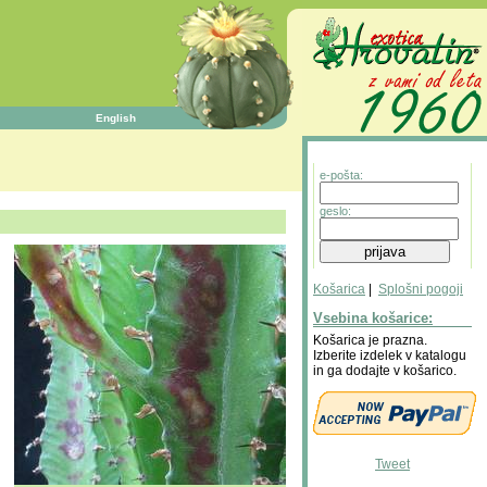
English
e-pošta:
geslo:
Košarica
|
Splošni pogoji
Vsebina košarice:
Košarica je prazna.
Izberite izdelek v katalogu
in ga dodajte v košarico.
Tweet