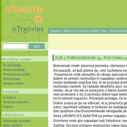
Domov
>
Bolezni in varstvo rastlin
>
Rje – Phragmidiu
RJE ( PHRAGMIDIUM sp. PUCCINIA sp
Eksotične rastline
Za zbiratelje
Bolezenski znaki: plesniva prevleka, rdečerjavi
Redna prodaja
Kot paraziti, so tudi glivice rje, zelo razširjen
Posebna ponudba
.Posamezne vrste parazitov so strogo specializira
katere se preveč namnožijo in napadejo rastlino,
Veleprodaja
tvorijo rjavkasto-oranžne lise, ki se pozneje pre
Iskanje rastlin
raznesejo naokoli. Ta čašasta skladišča spor, so
mislijo, da je vse kar je povezano z rdeče-rjavi
E-trgovina
niso povezane z rjo.S pomočjo dobre lupe lahko 
Košarica
ne bi zdravili napačno. Ponavadi pomaga, če pr
Sledenje naročilu
Dobro znana je rja na vrtnicah, ki jo povzroča g
Prijava
vrtnic, spomladi vzklijejo in bolezen se nadaljuje
bile opažene oranžnorumenkaste okroglaste pegi
O Eksotika.SI
Gliva
UROMYCES DIANTHII
na primer napada na
Določene vrste gliv napadajo tudi čebulnice, 
Spoznajte lastnika
Naše rastline
Zaščita: čim bolj znižamo vlažnost ter nekaj čas