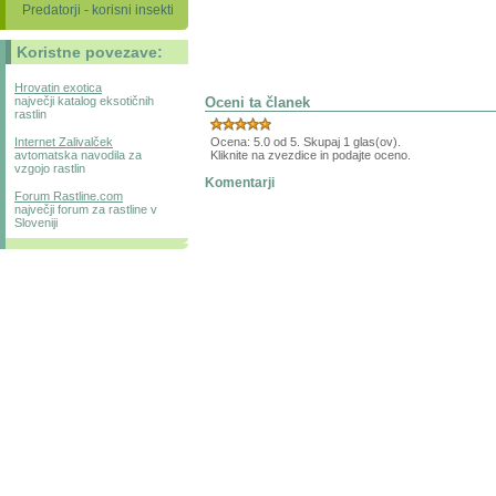
Predatorji - korisni insekti
Koristne povezave:
Hrovatin exotica
Oceni ta članek
največji katalog eksotičnih
rastlin
Ocena: 5.0 od 5. Skupaj 1 glas(ov).
Internet Zalivalček
Kliknite na zvezdice in podajte oceno.
avtomatska navodila za
vzgojo rastlin
Komentarji
Forum Rastline.com
največji forum za rastline v
Sloveniji