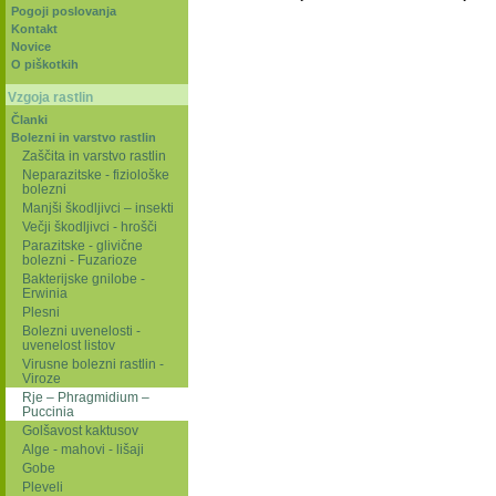
Pogoji poslovanja
Kontakt
Novice
O piškotkih
Vzgoja rastlin
Članki
Bolezni in varstvo rastlin
Zaščita in varstvo rastlin
Neparazitske - fiziološke
bolezni
Manjši škodljivci – insekti
Večji škodljivci - hrošči
Parazitske - glivične
bolezni - Fuzarioze
Bakterijske gnilobe -
Erwinia
Plesni
Bolezni uvenelosti -
uvenelost listov
Virusne bolezni rastlin -
Viroze
Rje – Phragmidium –
Puccinia
Golšavost kaktusov
Alge - mahovi - lišaji
Gobe
Pleveli