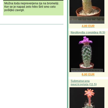
Možna toda nepreverjena rja na bromeliji.
Ker se je napad zelo hitro širil smo celo
pošiljko zavrgli.
4.00 EUR
Neolloydia conoidea (6,5)
6.00 EUR
Submatucana
paucicostata (11,5)