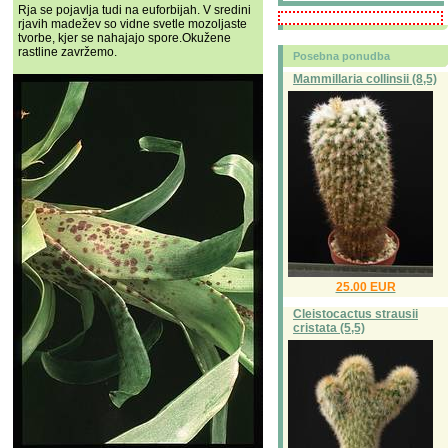
Rja se pojavlja tudi na euforbijah. V sredini
rjavih madežev so vidne svetle mozoljaste
tvorbe, kjer se nahajajo spore.Okužene
rastline zavržemo.
Posebna ponudba
Mammillaria collinsii (8,5)
25.00 EUR
Cleistocactus strausii
cristata (5,5)