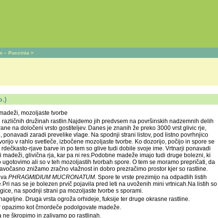
m – Puccinia
>
.)
 madeži, mozoljaste tvorbe
e pri različnih družinah rastlin.Najdemo jih predvsem na površinskih nadzemnih delih
ne na določeni vrsto gostiteljev. Danes je znanih že preko 3000 vrst glivic rje,
 ponavadi zaradi prevelike vlage. Na spodnji strani listov, pod listno povrhnjico
tvorijo v rahlo svetleče, izbočene mozoljaste tvorbe. Ko dozorijo, počijo in spore se
 rdečkasto-rjave barve in po tem so glive tudi dobile svoje ime. Vrtnarji ponavadi
mi madeži, glivična rja, kar pa ni res.Podobne madeže imajo tudi druge bolezni, ki
ugotovimo ali so v teh mozoljastih tvorbah spore. O tem se moramo prepričati, da
avočasno znižamo zračno vlažnost in dobro prezračimo prostor kjer so rastline.
liva
PHRAGMIDIUM MUCRONATUM
. Spore te vrste prezimijo na odpadlih listih
.Pri nas se je bolezen prvič pojavila pred leti na uvoženih mini vrtnicah.Na listih so
ce, na spodnji strani pa mozoljaste tvorbe s sporami.
geljne. Druga vrsta ogroža orhideje, fuksije ter druge okrasne rastline.
kar opazimo kot črnordeče podolgovate madeže.
a ne škropimo in zalivamo po rastlinah.