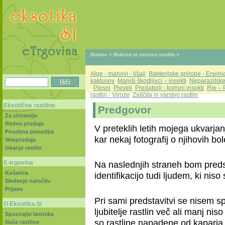
Domov
>
Bolezni in varstvo rastlin
>
Alge - mahovi - lišaji
Bakterijske gnilobe - Erwini
kaktusov
Manjši škodljivci – insekti
Neparazitske 
Plesni
Pleveli
Predatorji - korisni insekti
Rje – 
rastlin - Viroze
Zaščita in varstvo rastlin
Eksotične rastline
Predgovor
Za zbiratelje
Redna prodaja
V preteklih letih mojega ukvarjan
Posebna ponudba
kar nekaj fotografij o njihovih bol
Veleprodaja
Iskanje rastlin
E-trgovina
Na naslednjih straneh bom predst
Košarica
identifikacijo tudi ljudem, ki nis
Sledenje naročilu
Prijava
Pri sami predstavitvi se nisem sp
O Eksotika.SI
ljubitelje rastlin več ali manj ni
Spoznajte lastnika
so rastline napadene od kaparja 
Naše rastline