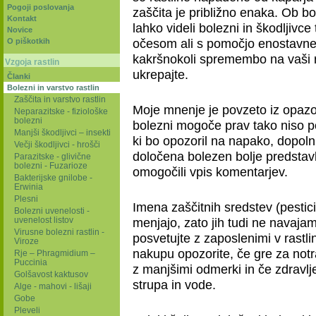
Pogoji poslovanja
zaščita je približno enaka. Ob bo
Kontakt
lahko videli bolezni in škodljivce
Novice
očesom ali s pomočjo enostavne
O piškotkih
kakršnokoli spremembo na vaši ras
Vzgoja rastlin
ukrepajte.
Članki
Bolezni in varstvo rastlin
Zaščita in varstvo rastlin
Moje mnenje je povzeto iz opazov
Neparazitske - fiziološke
bolezni
bolezni mogoče prav tako niso
Manjši škodljivci – insekti
ki bo opozoril na napako, dopolnil
Večji škodljivci - hrošči
določena bolezen bolje predstav
Parazitske - glivične
bolezni - Fuzarioze
omogočili vpis komentarjev.
Bakterijske gnilobe -
Erwinia
Plesni
Imena zaščitnih sredstev (pestici
Bolezni uvenelosti -
uvenelost listov
menjajo, zato jih tudi ne navajam
Virusne bolezni rastlin -
posvetujte z zaposlenimi v rastl
Viroze
nakupu opozorite, če gre za notr
Rje – Phragmidium –
Puccinia
z manjšimi odmerki in če zdravlj
Golšavost kaktusov
strupa in vode.
Alge - mahovi - lišaji
Gobe
Pleveli