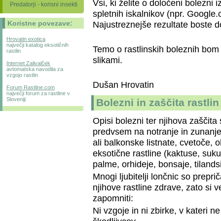
Vsi, ki želite o določeni bolezni
Predatorji - korisni insekti
spletnih iskalnikov (npr. Google.
Koristne povezave:
Najustreznejše rezultate boste d
Hrovatin exotica
največji katalog eksotičnih
Temo o rastlinskih boleznih bom 
rastlin
slikami.
Internet Zalivalček
avtomatska navodila za
vzgojo rastlin
Dušan Hrovatin
Forum Rastline.com
največji forum za rastline v
Sloveniji
Bolezni in zaščita rastlin
Opisi bolezni ter njihova zaščita
predvsem na notranje in zunanj
ali balkonske listnate, cvetoče, 
eksotične rastline (kaktuse, suku
palme, orhideje, bonsaje, tilandsij
Mnogi ljubitelji lončnic so prepri
njihove rastline zdrave, zato si v
zapomniti:
Ni vzgoje in ni zbirke, v kateri ne 