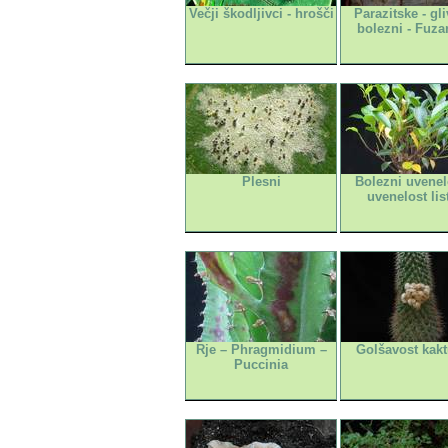
Večji škodljivci - hrošči
Parazitske - gl
bolezni - Fuza
Plesni
Bolezni uvenelo
uvenelost lis
Rje – Phragmidium –
Golšavost kak
Puccinia