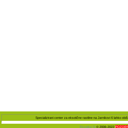
Specializirani center za eksotične rastline na Jarnikovi 6 lahko ob
Eksotika SI
© 2006-2022
POZOR!!!